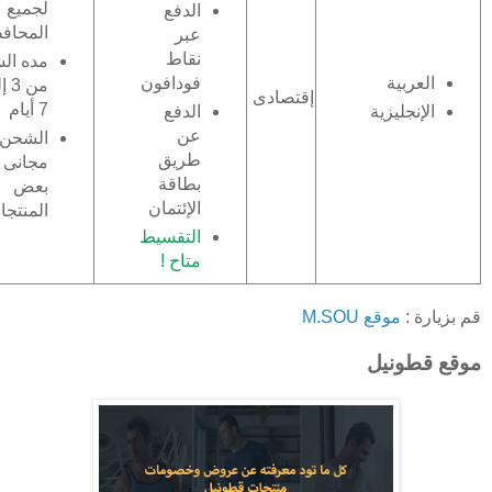
لجميع
الدفع
المحاف
عبر
نقاط
مده ال
فودافون
العربية
من 
إقتصادى
7 أيام
الدفع
الإنجليزية
عن
الشحن
طريق
مجانى 
بطاقة
بعض
الإئتمان
المنتج
التقسيط
متاح !
قم بزيارة :
موقع M.SOU
موقع قطونيل