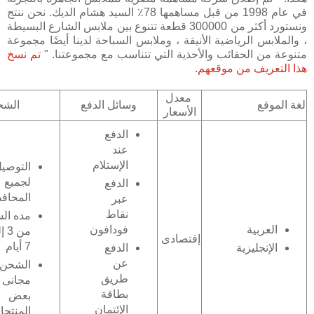
في عام 1998 من قبل مساهمها 78٪ السيد هشام الديك. نحن ننتج
ونستورد أكثر من 300000 قطعة تتنوع بين ملابس الشارع البسيطة
، والملابس الرياضية الأنيقة ، وملابس السباحة لدينا أيضًا مجموعة
متنوعة من الحقائب والأحذية التي تتناسب مع مجموعتنا. "
تم نسخ
هذا التعريف من موقعهم.
معدل
لغة الموقع
وسائل الدفع
الشح
الأسعار
الدفع
عند
الإستلام
التوصي
لجميع
الدفع
المحاف
عبر
نقاط
مده ال
فودافون
العربية
من 
إقتصادى
7 أيام
الدفع
الإنجليزية
عن
الشحن
طريق
مجانى 
بطاقة
بعض
الإئتمان
المنتج