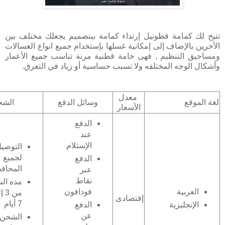
تتيح لك كمامة قطونيل إرتداء كمامة ببتصميم يجعلك مختلف بين
الأخرين بالإضاف إلى إمكانية غسلها بإستخدام جميع انواع الغسالات
ومساحيق التنظيم , فهى خامة قطنية مرنة تناسب جميع الأعمار
وأشكال الوجه المختلفه ولا تسبب حساسية أو زياد في التعرق.
معدل
لغة الموقع
وسائل الدفع
الشح
الأسعار
الدفع
عند
الإستلام
التوصي
لجميع
الدفع
المحاف
عبر
نقاط
مده ال
فودافون
العربية
من 
إقتصادى
7 أيام
الدفع
الإنجليزية
عن
الشحن