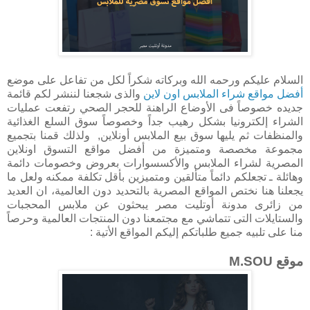
السلام عليكم ورحمه الله وبركاته شكراً لكل من تفاعل على موضع
أفضل مواقع شراء الملابس اون لاين
والذى شجعنا لننشر لكم قائمة
جديده خصوصاً فى الأوضاع الراهنة للحجر الصحي رتفعت عمليات
الشراء إلكترونيا بشكل رهيب جداً وخصوصاً سوق السلع الغذائية
والمنظفات ثم يليها سوق بيع الملابس أونلاين, ولذلك قمنا بتجميع
مجموعة مخصصة ومتميزة من أفضل مواقع التسوق اونلاين
المصرية لشراء الملابس والأكسسوارات بعروض وخصومات دائمة
وهائلة ـ تجعلكم دائماً متألقين ومتميزين بأقل تكلفة ممكنه ولعل ما
يجعلنا هنا نختص المواقع المصرية بالتحديد دون العالمية، ان العديد
من زائرى مدونة أوتليت مصر يبحثون عن ملابس المحجبات
والستايلات التى تتماشي مع مجتمعنا دون المنتجات العالمية وحرصاً
منا على تلبيه جميع طلباتكم إليكم المواقع الأتية :
موقع M.SOU