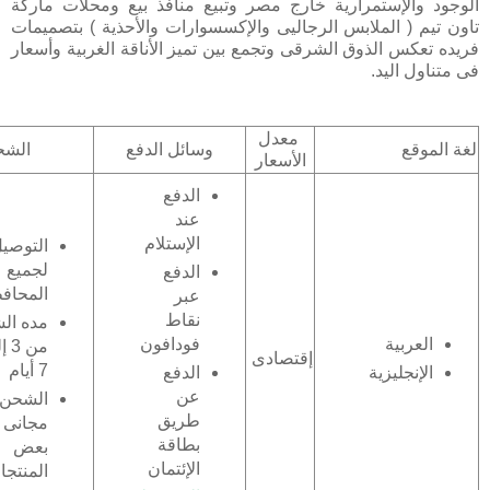
الوجود والإستمرارية خارج مصر وتبيع منافذ بيع ومحلات ماركة
تاون تيم ( الملابس الرجاليى والإكسسوارات والأحذية ) بتصميمات
فريده تعكس الذوق الشرقى وتجمع بين تميز الأناقة الغربية وأسعار
فى متناول اليد.
معدل
لغة الموقع
وسائل الدفع
الشح
الأسعار
الدفع
عند
الإستلام
التوصي
لجميع
الدفع
المحاف
عبر
نقاط
مده ال
فودافون
العربية
من 
إقتصادى
7 أيام
الدفع
الإنجليزية
عن
الشحن
طريق
مجانى 
بطاقة
بعض
الإئتمان
المنتج