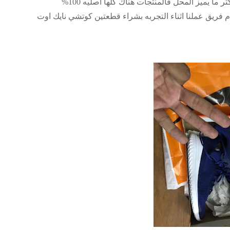
من خلال تجربتنا فمنتجات Nike Outlet Egypt من اكثر ما يميز المحل فالمنتجات هناك كلها اصليه 100%
ام فريق عملنا اثناء التجربه بشراء قطعتين كوتشي نايك اوت