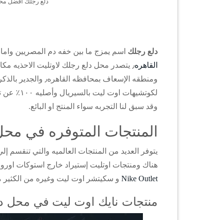
دلع رجلك افضل محل outlet احذية في وكالة 
دلع رجلك
اسم يمزج ما بين خفه دم المصريين وامان
القاهره
٫ يتصدر محل دلع رجلك لاوتليت الاحذيه مكان
ومنطقه الإسعاف بمحاف
لكوتشيهات اوت ليت بالسيريال وأصليه ١٠٠٪ عن تجربه كالعاده ففي
وقد سبق لنا التجربه سواء المنتج او البائع.
المنتجات المتوفره في محل 
يتوفر العديد من المنتجات العالميه والتي تنقسم إ
هناك ومنتجات اوتليت إستيراد خارج استوكات اوروبيه٫ تضم العديد من البراندات العالميه
Nike Outlet
و سكيتشر اوت ليت وغيره من الكثير من
منتجات نايك اوت ليت في محل دلع