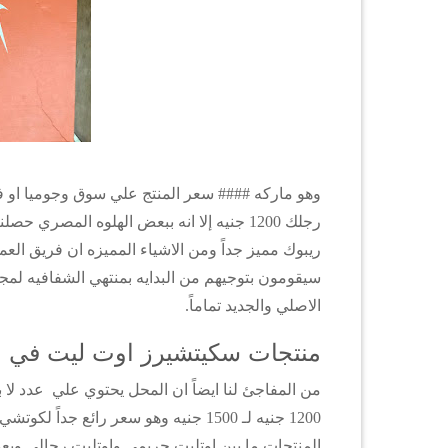
ريبوك مميز جداً ومن الاشياء المميزه ان فريق العم
سيقومون بتوجيهم من البدايه بمنتهي الشفافيه لمج
الاصلي والجديد تماماً.
منتجات سكيتشيرز اوت ليت في مح
من المفاجئ لنا ايضاً ان المحل يحتوي علي عدد لا
1200 جنيه لـ 1500 جنيه وهو سعر رائع 
المنتجات ما بين اوتليت حريمي واوتليت رجالي وبع