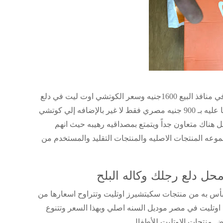
وهو ماركه #### سعر المنتج علي سوق وجوميا او في منافذ البيع 1600جنيه وسعر الكوتشي اوت ليت في دلع
رجلك 1200 جنيه إلا انه ببعض الهلوه المصري حصلنا عليه بـ 900 جنيه مصري فقط لا غير بالإضافه إلي كوتشي
ل هناك متعاون جداً ويتمتع بمصداقيه رهيبه حيث انهم
موعه المنتجات الاصليه والمنتجات التقليد والمستخدم من
ل دلع رجلك وكاله البلح
 بأس به من منتجات سكيتشيرز اوتليت وتتراوح اسعارها من
جداً لكوتشي اوتليت في مصر موديل السنه اصلي وبهذا السعر وتتنوع
ض منتجات الاوتليت للأطفال.